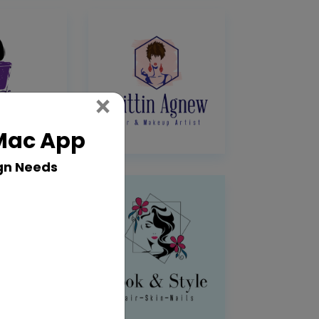
Close
×
 Mac App
gn Needs