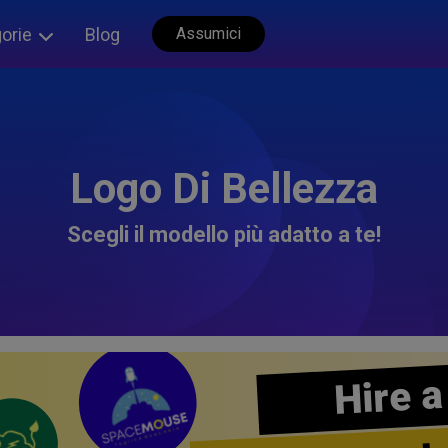
orie
Blog
Assumici
Logo Di Bellezza
Scegli il modello più adatto a te!
Hire a