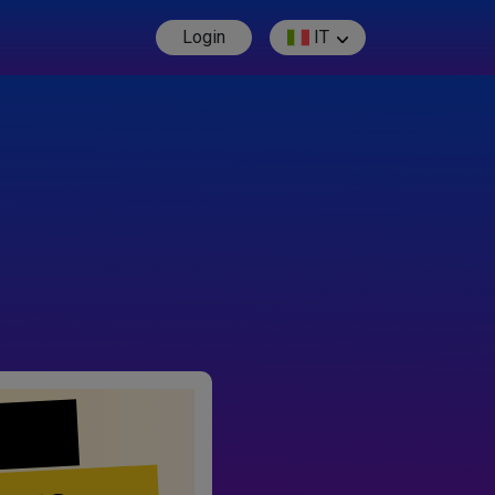
Login
IT