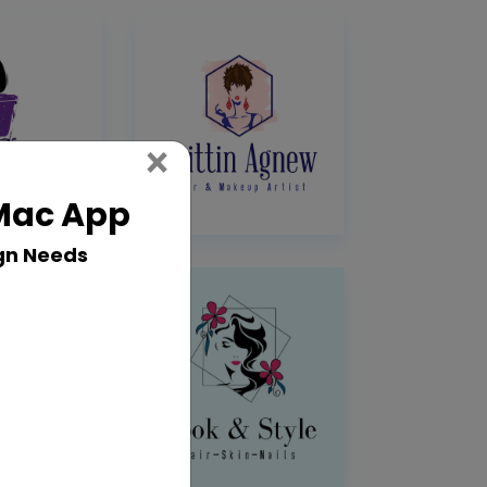
Close
×
 Mac App
gn Needs