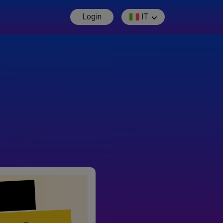
Login
IT