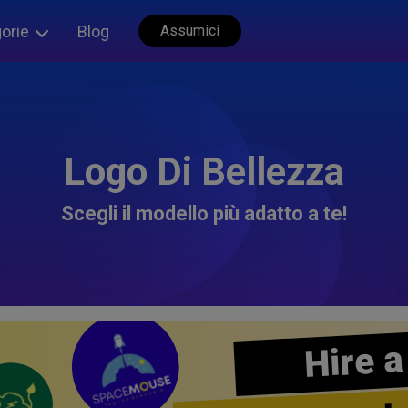
orie
Blog
Assumici
Logo Di Bellezza
Scegli il modello più adatto a te!
Hire a