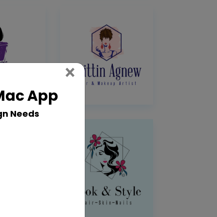
Close
×
 Mac App
gn Needs