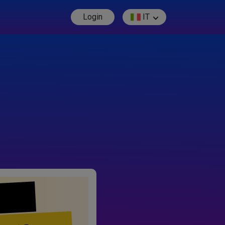
Login
IT