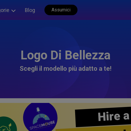
orie
Blog
Assumici
Logo Di Bellezza
Scegli il modello più adatto a te!
Hire a