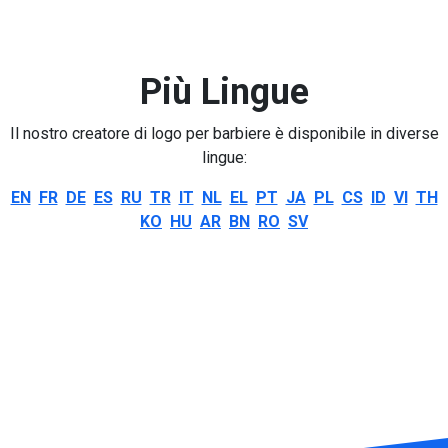
Più Lingue
Il nostro creatore di logo per barbiere è disponibile in diverse
lingue:
EN
FR
DE
ES
RU
TR
IT
NL
EL
PT
JA
PL
CS
ID
VI
TH
KO
HU
AR
BN
RO
SV