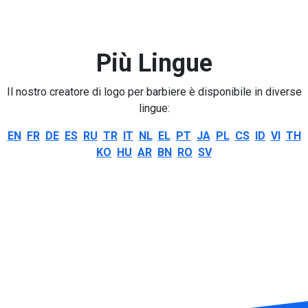
Più Lingue
Il nostro creatore di logo per barbiere è disponibile in diverse
lingue:
EN
FR
DE
ES
RU
TR
IT
NL
EL
PT
JA
PL
CS
ID
VI
TH
KO
HU
AR
BN
RO
SV