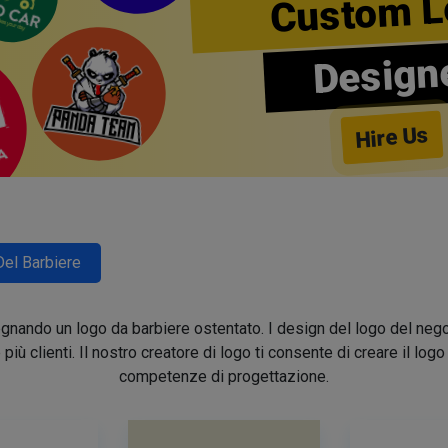
Custom L
Design
Hire Us
Del Barbiere
segnando un logo da barbiere ostentato. I design del logo del nego
e più clienti. Il nostro creatore di logo ti consente di creare il lo
competenze di progettazione.