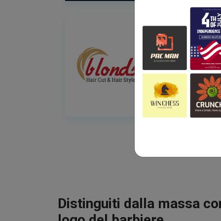
Distinguiti dalla massa co
logo del barbiere