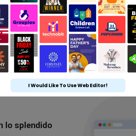
I Would Like To Use Web Editor!
n lo splendido