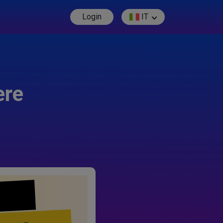
Login
IT
ere