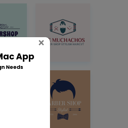
Close
×
 Mac App
gn Needs