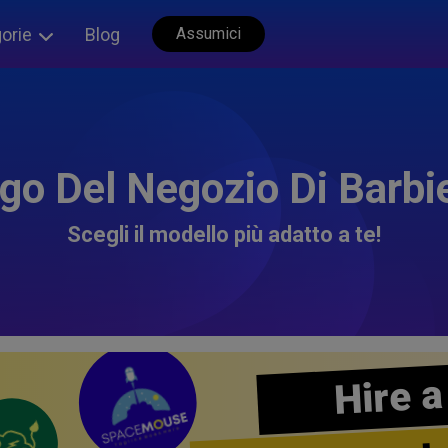
orie
Blog
Assumici
go Del Negozio Di Barbi
Scegli il modello più adatto a te!
Hire a