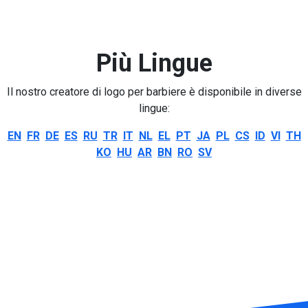
Più Lingue
Il nostro creatore di logo per barbiere è disponibile in diverse
lingue:
EN
FR
DE
ES
RU
TR
IT
NL
EL
PT
JA
PL
CS
ID
VI
TH
KO
HU
AR
BN
RO
SV