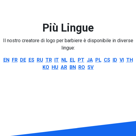
Più Lingue
Il nostro creatore di logo per barbiere è disponibile in diverse
lingue:
EN
FR
DE
ES
RU
TR
IT
NL
EL
PT
JA
PL
CS
ID
VI
TH
KO
HU
AR
BN
RO
SV