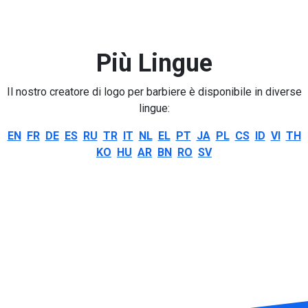
Più Lingue
Il nostro creatore di logo per barbiere è disponibile in diverse
lingue:
EN
FR
DE
ES
RU
TR
IT
NL
EL
PT
JA
PL
CS
ID
VI
TH
KO
HU
AR
BN
RO
SV