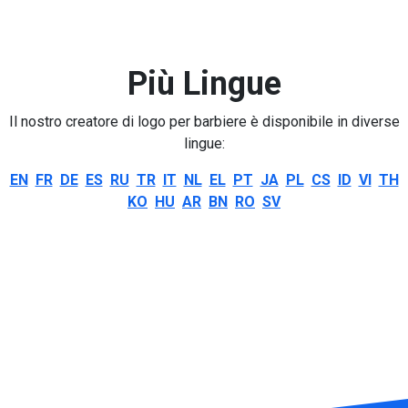
Più Lingue
Il nostro creatore di logo per barbiere è disponibile in diverse
lingue:
EN
FR
DE
ES
RU
TR
IT
NL
EL
PT
JA
PL
CS
ID
VI
TH
KO
HU
AR
BN
RO
SV