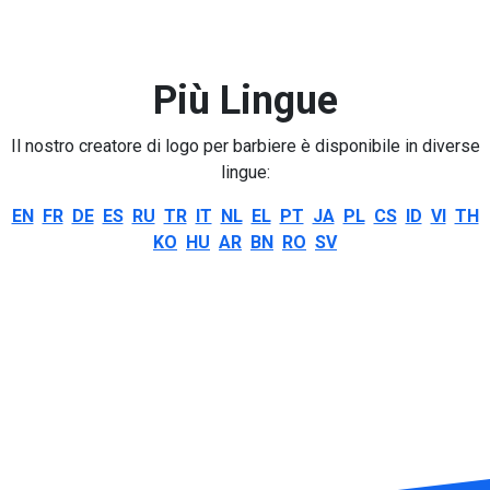
Più Lingue
Il nostro creatore di logo per barbiere è disponibile in diverse
lingue:
EN
FR
DE
ES
RU
TR
IT
NL
EL
PT
JA
PL
CS
ID
VI
TH
KO
HU
AR
BN
RO
SV