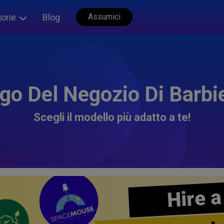
orie
Blog
Assumici
go Del Negozio Di Barbi
Scegli il modello più adatto a te!
Hire a