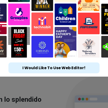
I Would Like To Use Web Editor!
n lo splendido