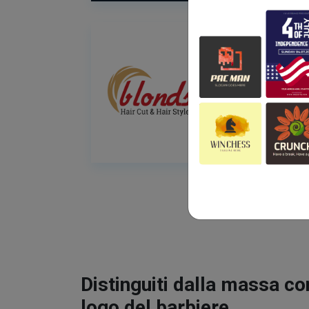
Distinguiti dalla massa co
logo del barbiere