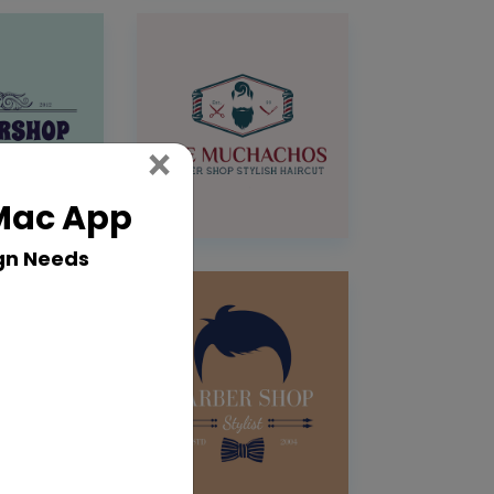
Close
×
 Mac App
gn Needs