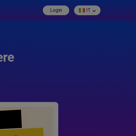
Login
IT
ere