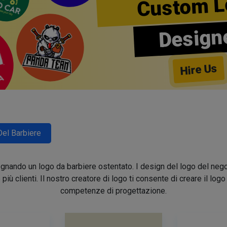
Custom L
Design
Hire Us
Del Barbiere
segnando un logo da barbiere ostentato. I design del logo del nego
e più clienti. Il nostro creatore di logo ti consente di creare il lo
competenze di progettazione.