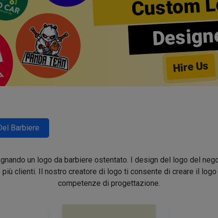
Custom L
Design
Hire Us
Del Barbiere
segnando un logo da barbiere ostentato. I design del logo del nego
e più clienti. Il nostro creatore di logo ti consente di creare il lo
competenze di progettazione.