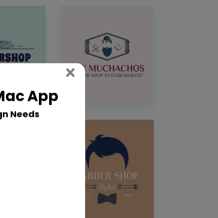
Close
×
 Mac App
gn Needs