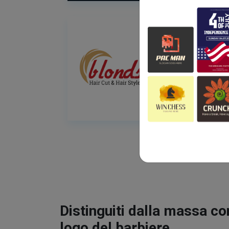
Distinguiti dalla massa co
logo del barbiere