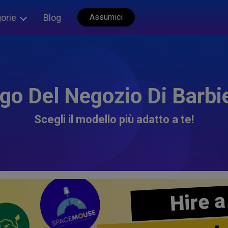
orie
Blog
Assumici
go Del Negozio Di Barbi
Scegli il modello più adatto a te!
Hire a