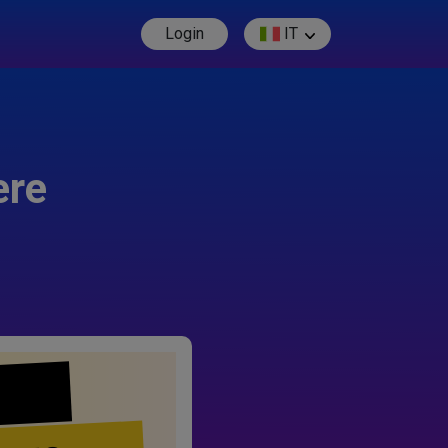
Login
IT
ere