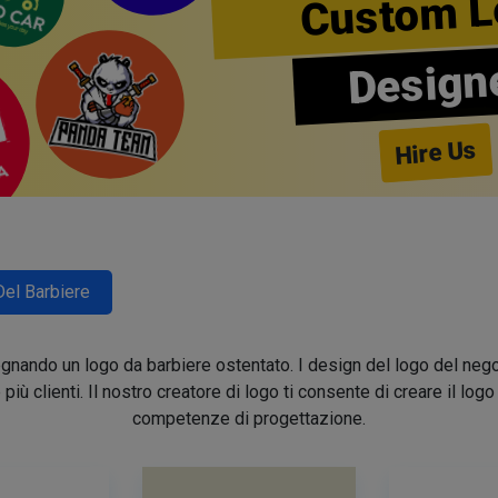
Custom L
Design
Hire Us
Del Barbiere
segnando un logo da barbiere ostentato. I design del logo del nego
e più clienti. Il nostro creatore di logo ti consente di creare il lo
competenze di progettazione.