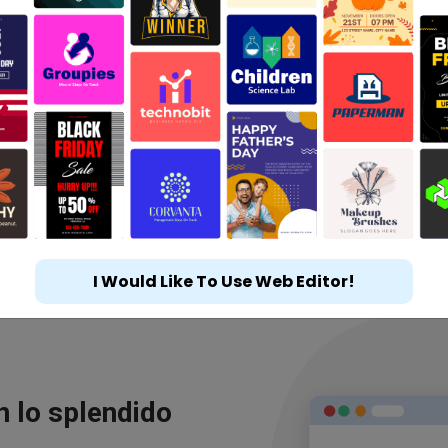
I Would Like To Use Web Editor!
n lo splendido