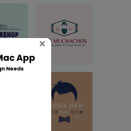
Close
×
 Mac App
gn Needs