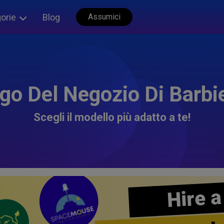
orie
Blog
Assumici
go Del Negozio Di Barbi
Scegli il modello più adatto a te!
Hire a