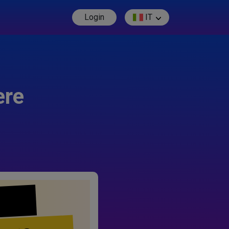
Login
IT
ere