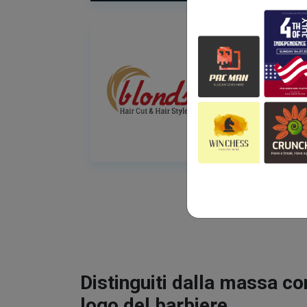
Distinguiti dalla massa co
logo del barbiere