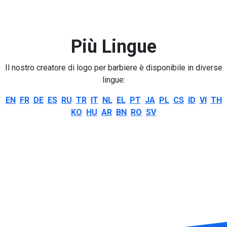
Più Lingue
Il nostro creatore di logo per barbiere è disponibile in diverse
lingue:
EN
FR
DE
ES
RU
TR
IT
NL
EL
PT
JA
PL
CS
ID
VI
TH
KO
HU
AR
BN
RO
SV