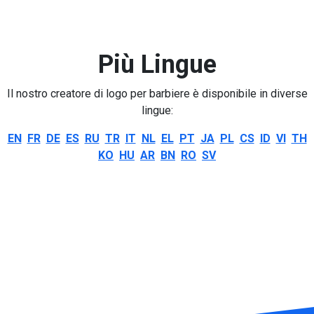
Più Lingue
Il nostro creatore di logo per barbiere è disponibile in diverse
lingue:
EN
FR
DE
ES
RU
TR
IT
NL
EL
PT
JA
PL
CS
ID
VI
TH
KO
HU
AR
BN
RO
SV