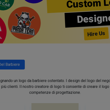
Custom L
Design
Hire Us
Del Barbiere
segnando un logo da barbiere ostentato. I design del logo del nego
e più clienti. Il nostro creatore di logo ti consente di creare il lo
competenze di progettazione.