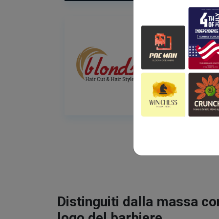
Distinguiti dalla massa co
logo del barbiere