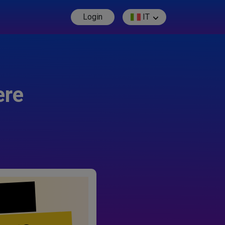
Login
IT
ere