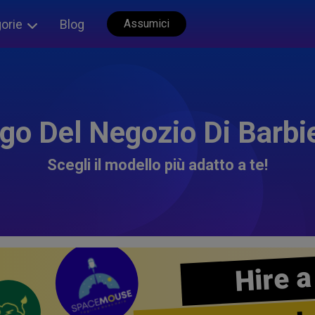
orie
Blog
Assumici
go Del Negozio Di Barbi
Scegli il modello più adatto a te!
Hire a