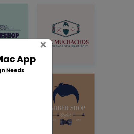
Close
×
 Mac App
gn Needs