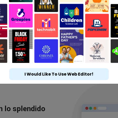
I Would Like To Use Web Editor!
n lo splendido