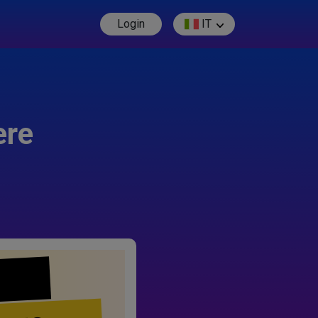
Login
IT
ere