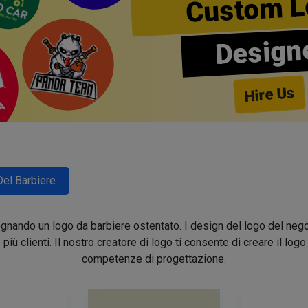
Custom L
Design
Hire Us
Del Barbiere
segnando un logo da barbiere ostentato. I design del logo del nego
e più clienti. Il nostro creatore di logo ti consente di creare il lo
competenze di progettazione.