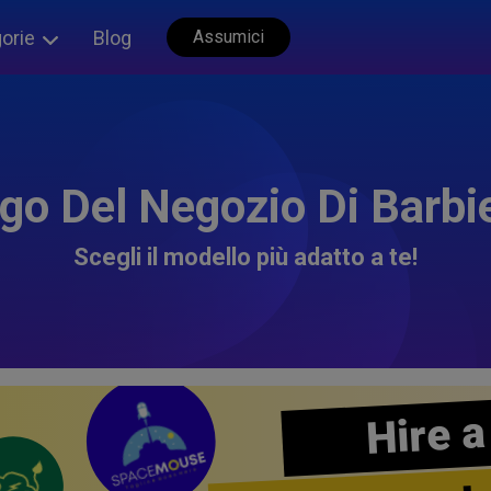
orie
Blog
Assumici
go Del Negozio Di Barbi
Scegli il modello più adatto a te!
Hire a