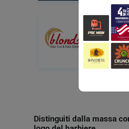
Distinguiti dalla massa co
logo del barbiere