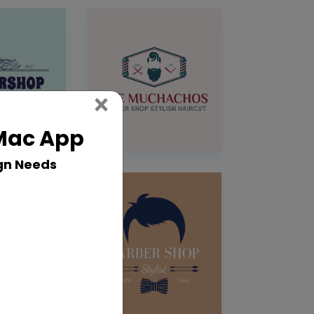
Close
×
 Mac App
gn Needs