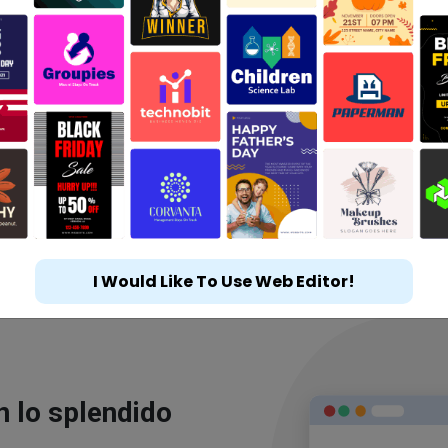
I Would Like To Use Web Editor!
n lo splendido