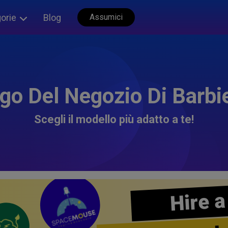
orie
Blog
Assumici
go Del Negozio Di Barbi
Scegli il modello più adatto a te!
Hire a