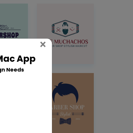
Close
×
 Mac App
gn Needs