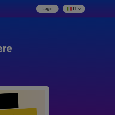
Login
IT
ere