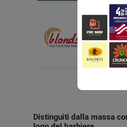
Distinguiti dalla massa co
logo del barbiere