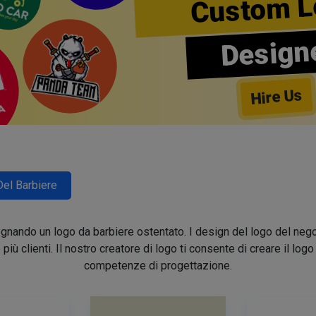
Custom L
Design
Hire Us
Del Barbiere
segnando un logo da barbiere ostentato. I design del logo del nego
e più clienti. Il nostro creatore di logo ti consente di creare il lo
competenze di progettazione.