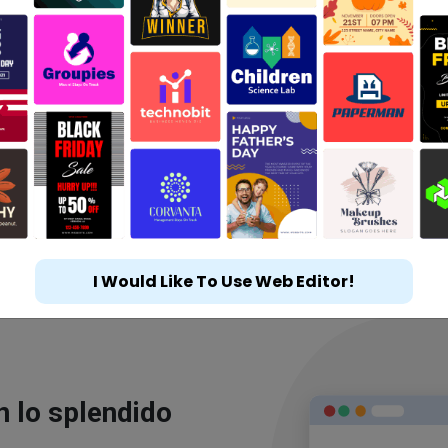
I Would Like To Use Web Editor!
n lo splendido