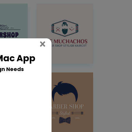
Close
×
 Mac App
gn Needs