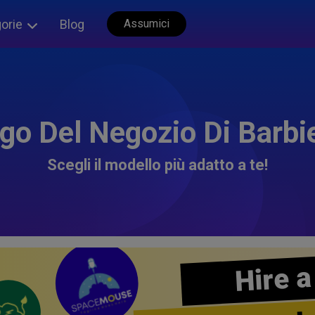
orie
Blog
Assumici
go Del Negozio Di Barbi
Scegli il modello più adatto a te!
Hire a