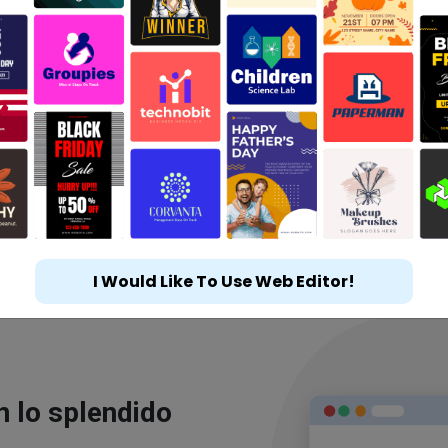
I Would Like To Use Web Editor!
n lo splendido