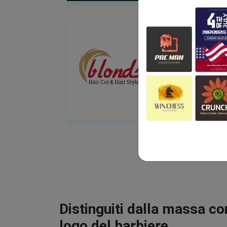
Distinguiti dalla massa co
logo del barbiere