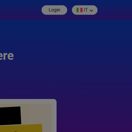
Login
IT
ere