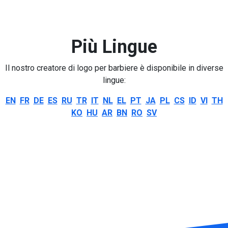
Più Lingue
Il nostro creatore di logo per barbiere è disponibile in diverse
lingue:
EN
FR
DE
ES
RU
TR
IT
NL
EL
PT
JA
PL
CS
ID
VI
TH
KO
HU
AR
BN
RO
SV