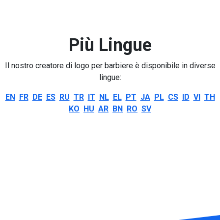
Più Lingue
Il nostro creatore di logo per barbiere è disponibile in diverse
lingue:
EN
FR
DE
ES
RU
TR
IT
NL
EL
PT
JA
PL
CS
ID
VI
TH
KO
HU
AR
BN
RO
SV