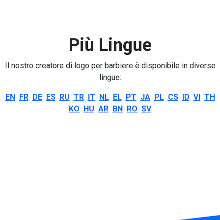
Più Lingue
Il nostro creatore di logo per barbiere è disponibile in diverse
lingue:
EN
FR
DE
ES
RU
TR
IT
NL
EL
PT
JA
PL
CS
ID
VI
TH
KO
HU
AR
BN
RO
SV