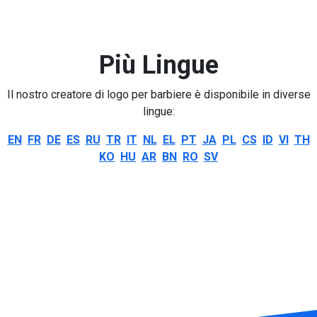
Più Lingue
Il nostro creatore di logo per barbiere è disponibile in diverse
lingue:
EN
FR
DE
ES
RU
TR
IT
NL
EL
PT
JA
PL
CS
ID
VI
TH
KO
HU
AR
BN
RO
SV