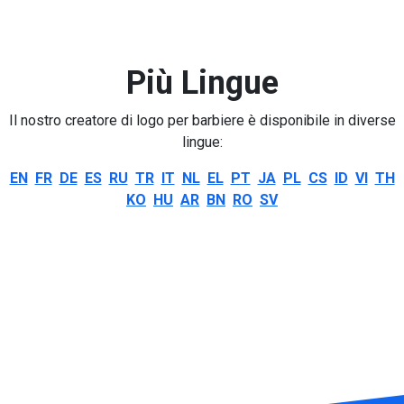
Più Lingue
Il nostro creatore di logo per barbiere è disponibile in diverse
lingue:
EN
FR
DE
ES
RU
TR
IT
NL
EL
PT
JA
PL
CS
ID
VI
TH
KO
HU
AR
BN
RO
SV