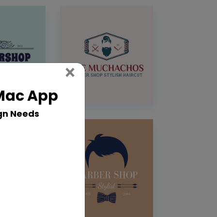
Close
×
 Mac App
gn Needs