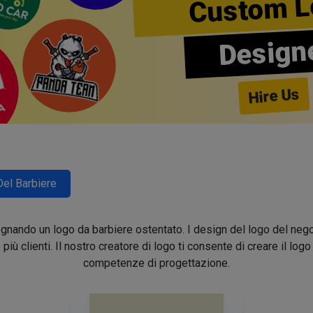
Custom L
Design
Hire Us
Del Barbiere
segnando un logo da barbiere ostentato. I design del logo del nego
e più clienti. Il nostro creatore di logo ti consente di creare il lo
competenze di progettazione.