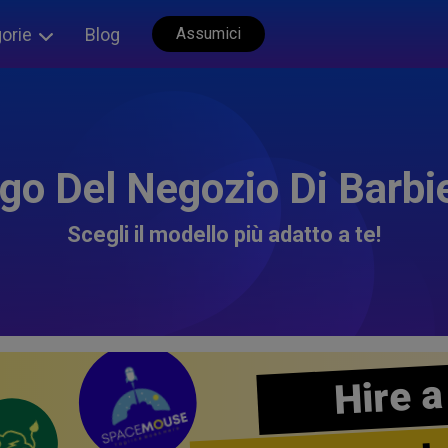
orie
Blog
Assumici
go Del Negozio Di Barbi
Scegli il modello più adatto a te!
Hire a