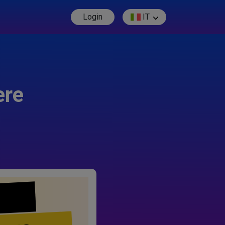
Login
IT
ere