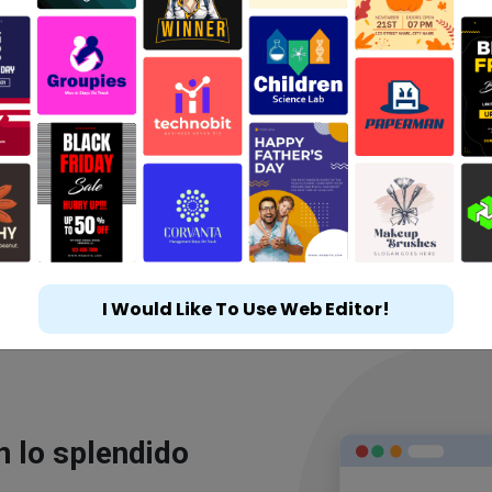
I Would Like To Use Web Editor!
n lo splendido