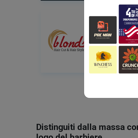
Distinguiti dalla massa co
logo del barbiere