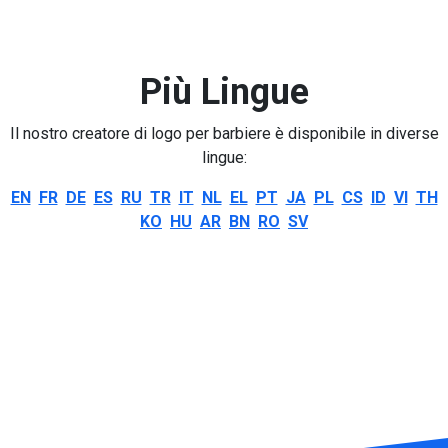
Più Lingue
Il nostro creatore di logo per barbiere è disponibile in diverse
lingue:
EN
FR
DE
ES
RU
TR
IT
NL
EL
PT
JA
PL
CS
ID
VI
TH
KO
HU
AR
BN
RO
SV