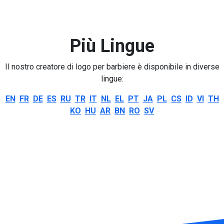
Più Lingue
Il nostro creatore di logo per barbiere è disponibile in diverse
lingue:
EN
FR
DE
ES
RU
TR
IT
NL
EL
PT
JA
PL
CS
ID
VI
TH
KO
HU
AR
BN
RO
SV