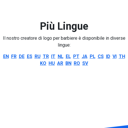
Più Lingue
Il nostro creatore di logo per barbiere è disponibile in diverse
lingue:
EN
FR
DE
ES
RU
TR
IT
NL
EL
PT
JA
PL
CS
ID
VI
TH
KO
HU
AR
BN
RO
SV