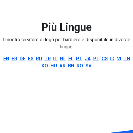
Più Lingue
Il nostro creatore di logo per barbiere è disponibile in diverse
lingue:
EN
FR
DE
ES
RU
TR
IT
NL
EL
PT
JA
PL
CS
ID
VI
TH
KO
HU
AR
BN
RO
SV