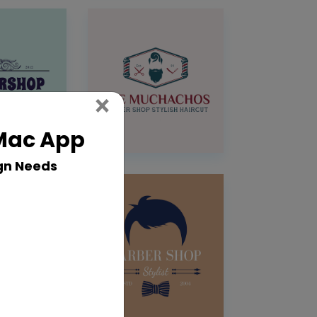
Close
×
 Mac App
gn Needs