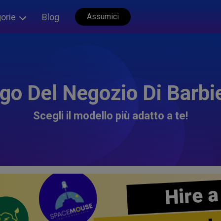
orie
Blog
Assumici
go Del Negozio Di Barbi
Scegli il modello più adatto a te!
Hire a