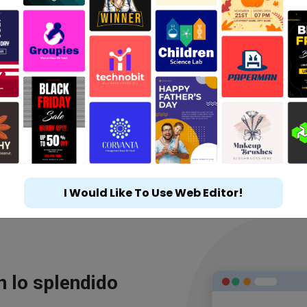
I Would Like To Use Web Editor!
n lo splendido