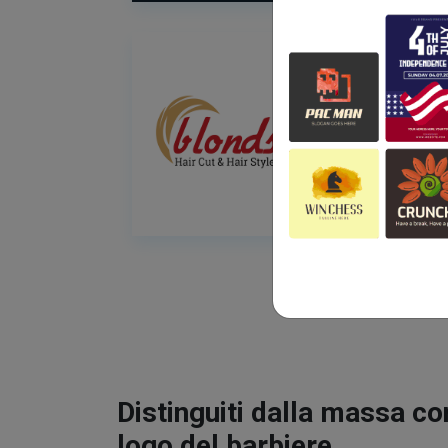
Distinguiti dalla massa co
logo del barbiere