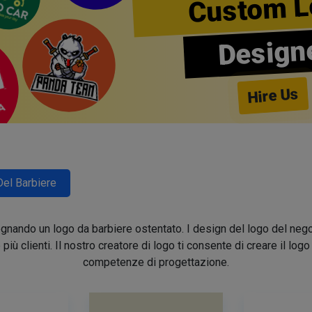
Custom L
Design
Hire Us
Del Barbiere
segnando un logo da barbiere ostentato. I design del logo del nego
e più clienti. Il nostro creatore di logo ti consente di creare il lo
competenze di progettazione.