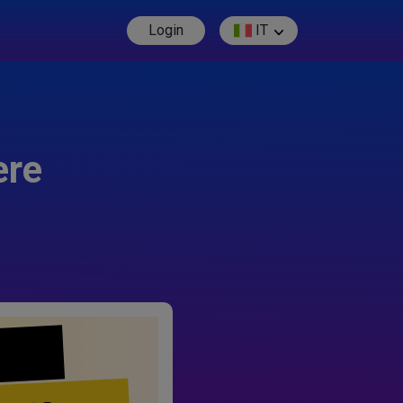
Login
IT
ere