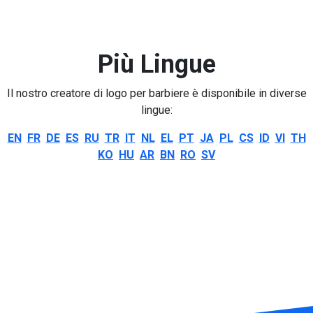
Più Lingue
Il nostro creatore di logo per barbiere è disponibile in diverse
lingue:
EN
FR
DE
ES
RU
TR
IT
NL
EL
PT
JA
PL
CS
ID
VI
TH
KO
HU
AR
BN
RO
SV