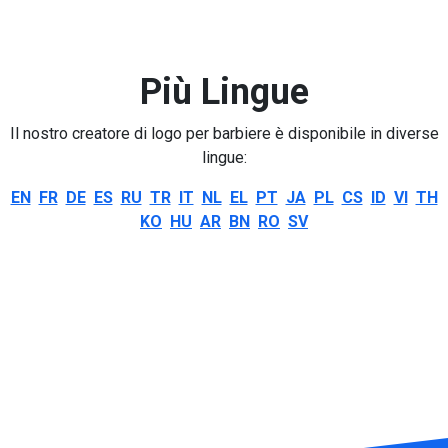
Più Lingue
Il nostro creatore di logo per barbiere è disponibile in diverse
lingue:
EN
FR
DE
ES
RU
TR
IT
NL
EL
PT
JA
PL
CS
ID
VI
TH
KO
HU
AR
BN
RO
SV