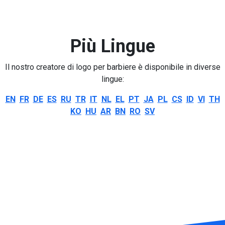
Più Lingue
Il nostro creatore di logo per barbiere è disponibile in diverse
lingue:
EN
FR
DE
ES
RU
TR
IT
NL
EL
PT
JA
PL
CS
ID
VI
TH
KO
HU
AR
BN
RO
SV