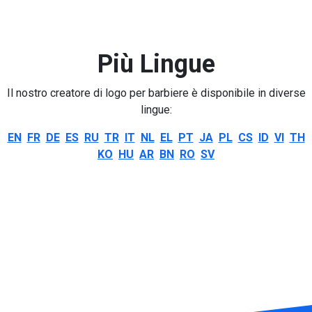
Più Lingue
Il nostro creatore di logo per barbiere è disponibile in diverse
lingue:
EN
FR
DE
ES
RU
TR
IT
NL
EL
PT
JA
PL
CS
ID
VI
TH
KO
HU
AR
BN
RO
SV