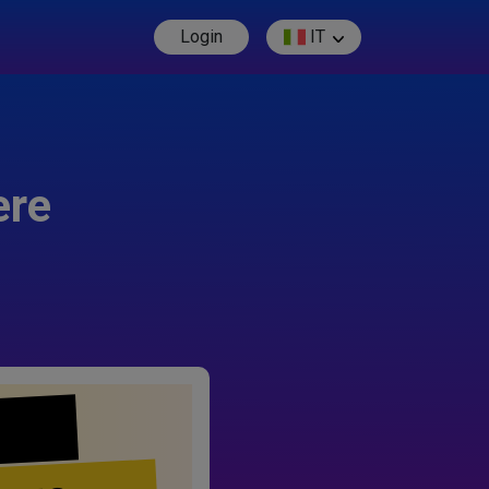
Login
IT
ere