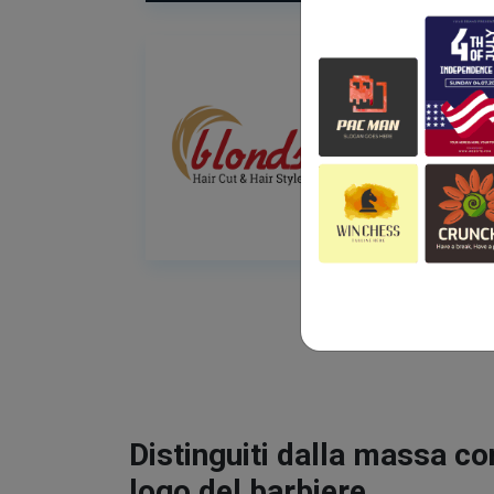
Distinguiti dalla massa co
logo del barbiere