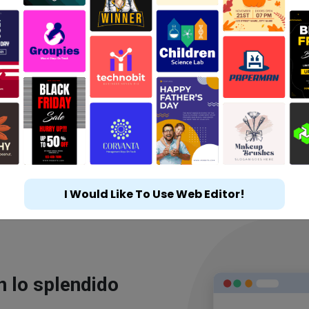
I Would Like To Use Web Editor!
n lo splendido