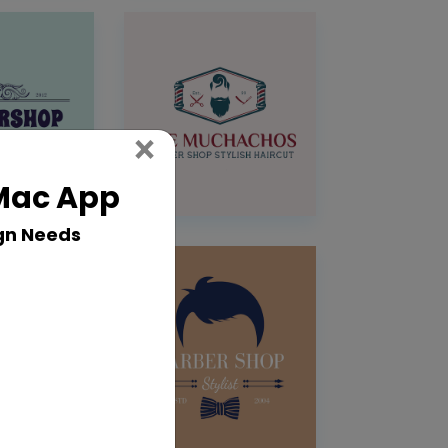
Close
×
 Mac App
gn Needs