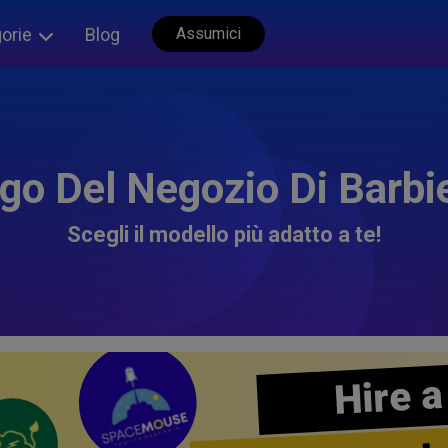
orie
Blog
Assumici
go Del Negozio Di Barbi
Scegli il modello più adatto a te!
Hire a