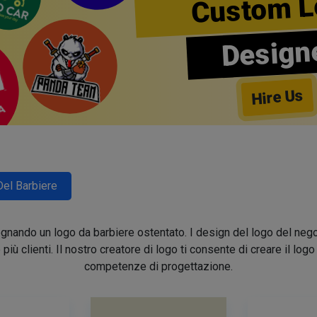
Custom L
Design
Hire Us
Del Barbiere
segnando un logo da barbiere ostentato. I design del logo del nego
e più clienti. Il nostro creatore di logo ti consente di creare il lo
competenze di progettazione.