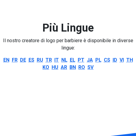
Più Lingue
Il nostro creatore di logo per barbiere è disponibile in diverse
lingue:
EN
FR
DE
ES
RU
TR
IT
NL
EL
PT
JA
PL
CS
ID
VI
TH
KO
HU
AR
BN
RO
SV