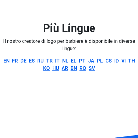
Più Lingue
Il nostro creatore di logo per barbiere è disponibile in diverse
lingue:
EN
FR
DE
ES
RU
TR
IT
NL
EL
PT
JA
PL
CS
ID
VI
TH
KO
HU
AR
BN
RO
SV