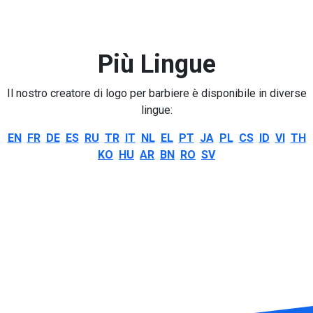
Più Lingue
Il nostro creatore di logo per barbiere è disponibile in diverse
lingue:
EN
FR
DE
ES
RU
TR
IT
NL
EL
PT
JA
PL
CS
ID
VI
TH
KO
HU
AR
BN
RO
SV