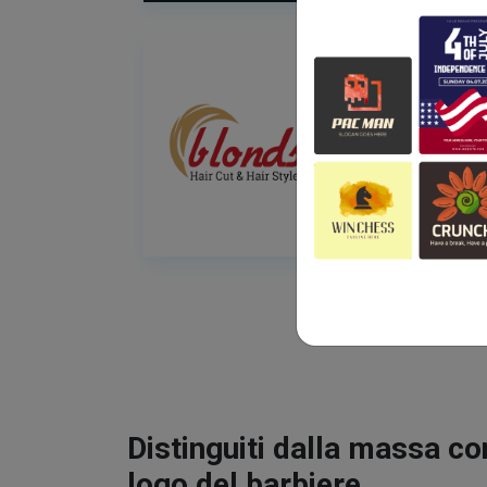
Distinguiti dalla massa co
logo del barbiere