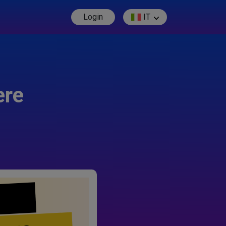
Login
IT
ere