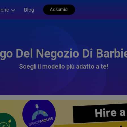
orie
Blog
Assumici
go Del Negozio Di Barbi
Scegli il modello più adatto a te!
Hire a