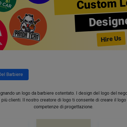
Custom L
Design
Hire Us
Del Barbiere
segnando un logo da barbiere ostentato. I design del logo del nego
e più clienti. Il nostro creatore di logo ti consente di creare il lo
competenze di progettazione.