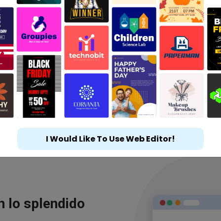
I Would Like To Use Web Editor!
n lo splendido