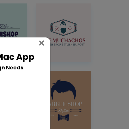
Close
×
 Mac App
gn Needs