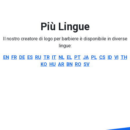
Più Lingue
Il nostro creatore di logo per barbiere è disponibile in diverse
lingue:
EN
FR
DE
ES
RU
TR
IT
NL
EL
PT
JA
PL
CS
ID
VI
TH
KO
HU
AR
BN
RO
SV