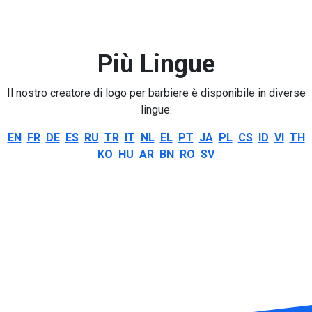
Più Lingue
Il nostro creatore di logo per barbiere è disponibile in diverse
lingue:
EN
FR
DE
ES
RU
TR
IT
NL
EL
PT
JA
PL
CS
ID
VI
TH
KO
HU
AR
BN
RO
SV