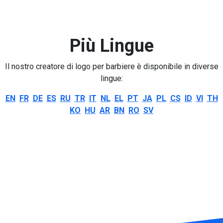
Più Lingue
Il nostro creatore di logo per barbiere è disponibile in diverse
lingue:
EN
FR
DE
ES
RU
TR
IT
NL
EL
PT
JA
PL
CS
ID
VI
TH
KO
HU
AR
BN
RO
SV