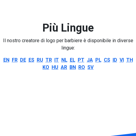
Più Lingue
Il nostro creatore di logo per barbiere è disponibile in diverse
lingue:
EN
FR
DE
ES
RU
TR
IT
NL
EL
PT
JA
PL
CS
ID
VI
TH
KO
HU
AR
BN
RO
SV