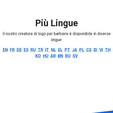
Più Lingue
Il nostro creatore di logo per barbiere è disponibile in diverse
lingue:
EN
FR
DE
ES
RU
TR
IT
NL
EL
PT
JA
PL
CS
ID
VI
TH
KO
HU
AR
BN
RO
SV