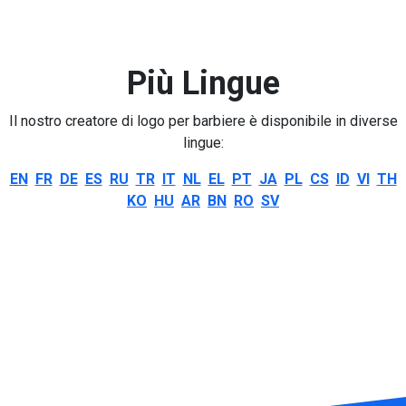
Più Lingue
Il nostro creatore di logo per barbiere è disponibile in diverse
lingue:
EN
FR
DE
ES
RU
TR
IT
NL
EL
PT
JA
PL
CS
ID
VI
TH
KO
HU
AR
BN
RO
SV