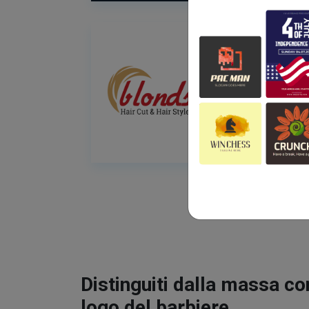
Distinguiti dalla massa co
logo del barbiere