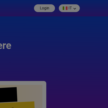
Login
IT
ere