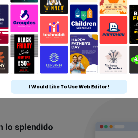
I Would Like To Use Web Editor!
n lo splendido