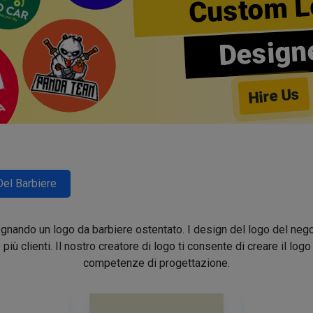
Custom L
Design
Hire Us
Del Barbiere
segnando un logo da barbiere ostentato. I design del logo del nego
e più clienti. Il nostro creatore di logo ti consente di creare il lo
competenze di progettazione.