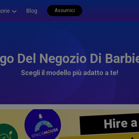
orie
Blog
Assumici
go Del Negozio Di Barbi
Scegli il modello più adatto a te!
Hire a