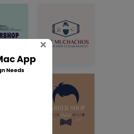
Close
×
 Mac App
gn Needs