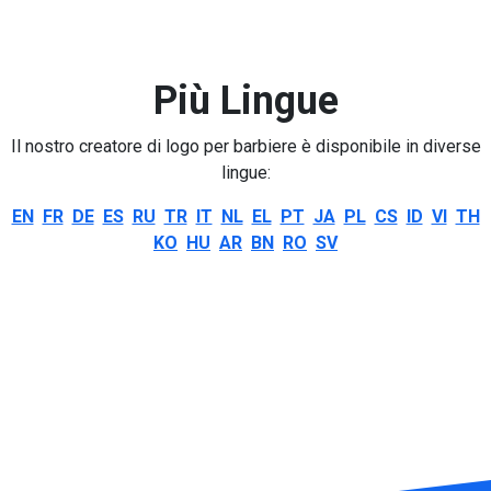
Più Lingue
Il nostro creatore di logo per barbiere è disponibile in diverse
lingue:
EN
FR
DE
ES
RU
TR
IT
NL
EL
PT
JA
PL
CS
ID
VI
TH
KO
HU
AR
BN
RO
SV