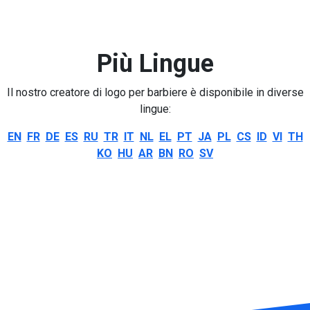
Più Lingue
Il nostro creatore di logo per barbiere è disponibile in diverse
lingue:
EN
FR
DE
ES
RU
TR
IT
NL
EL
PT
JA
PL
CS
ID
VI
TH
KO
HU
AR
BN
RO
SV