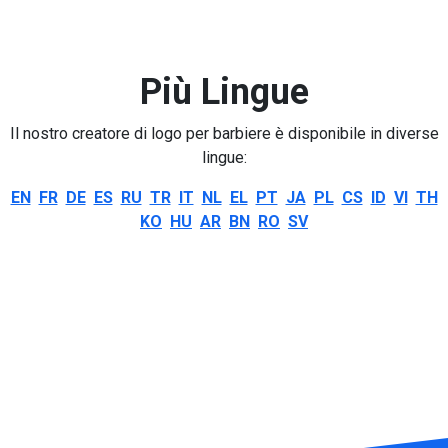
Più Lingue
Il nostro creatore di logo per barbiere è disponibile in diverse
lingue:
EN
FR
DE
ES
RU
TR
IT
NL
EL
PT
JA
PL
CS
ID
VI
TH
KO
HU
AR
BN
RO
SV